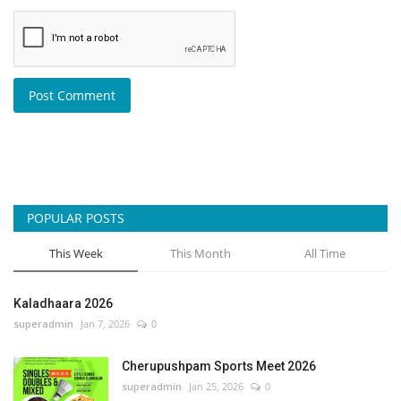
Post Comment
POPULAR POSTS
This Week
This Month
All Time
Kaladhaara 2026
superadmin
Jan 7, 2026
0
Cherupushpam Sports Meet 2026
superadmin
Jan 25, 2026
0