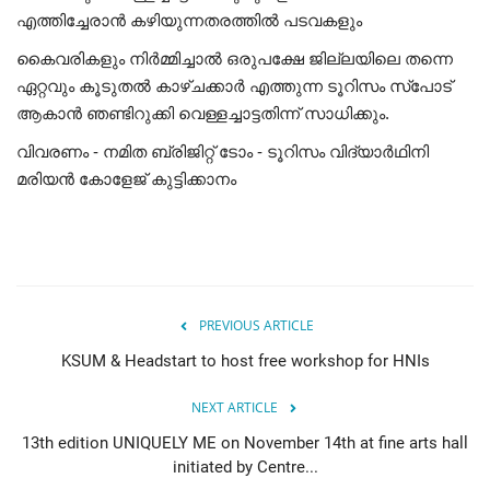
എത്തിച്ചേരാൻ കഴിയുന്നതരത്തിൽ പടവകളും
കൈവരികളും നിർമ്മിച്ചാൽ ഒരുപക്ഷേ ജില്ലയിലെ തന്നെ
ഏറ്റവും കൂടുതൽ കാഴ്ചക്കാർ എത്തുന്ന ടൂറിസം സ്പോട്
ആകാൻ ഞണ്ടിറുക്കി വെള്ളച്ചാട്ടതിന്ന് സാധിക്കും.
വിവരണം - നമിത ബ്രിജിറ്റ് ടോം - ടൂറിസം വിദ്യാർഥിനി
മരിയൻ കോളേജ് കുട്ടിക്കാനം
PREVIOUS ARTICLE
KSUM & Headstart to host free workshop for HNIs
NEXT ARTICLE
13th edition UNIQUELY ME on November 14th at fine arts hall
initiated by Centre...