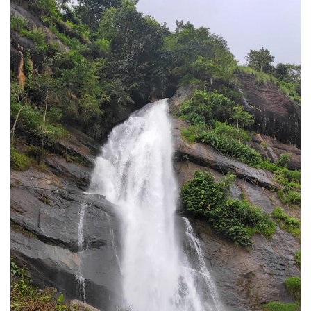
Business news
Technology
Life Style
Education
Gallery
Medical