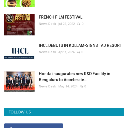
FRENCH FILM FESTIVAL
News Desk
Jul 27, 2022
0
IHCL DEBUTS IN KOLLAM-SIGNS TAJ RESORT
News Desk
Apr 3, 2024
0
Honda inaugurates new R&D Facility in
Bengaluru to Accelerate...
News Desk
May 14, 2024
0
FOLLOW US