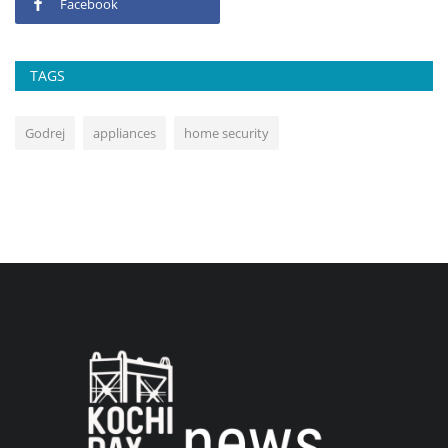
Facebook
TAGS
Godrej
appliances
home security